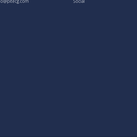
to@pitecg.com
Social