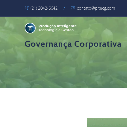
/
(21) 2042-6642
contato@pitecg.com
Governança Corporativa