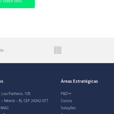
 SABER MAIS
ade
os
Áreas Estratégicas
n. Lou Pacheco, 105
P&D+I
 – Niterói – RJ, CEP 24342-077
Cursos
2-6642
Soluções