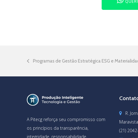
QUERO
Programas de Gestão Estratégica ESG e Materialid
Contat
R. Jor
A Pitecg reforça seu compromisso com
Maravista
os princípios da transparência,
(21) 204
integridade, responsabilidade,