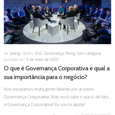
de
pitecg
dentro
ESG
,
Governança
,
Pitecg
,
Sem categoria
postado em
5 de maio de 2023
O que é Governança Corporativa e qual a
sua importância para o negócio?
Nós escutamos muita gente falando por aí sobre
Governança Corporativa. Mas você sabe o que é, de fato,
a Governança Corporativa? Eu vou te ajudar!