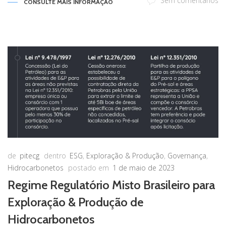
Sem comentários
CONSULTE MAIS INFORMAÇÃO
de
pitecg
dentro
ESG
,
Exploração & Produção
,
Governança
,
Hidrocarbonetos
postado em
1 de maio de 2023
Regime Regulatório Misto Brasileiro para
Exploração & Produção de
Hidrocarbonetos