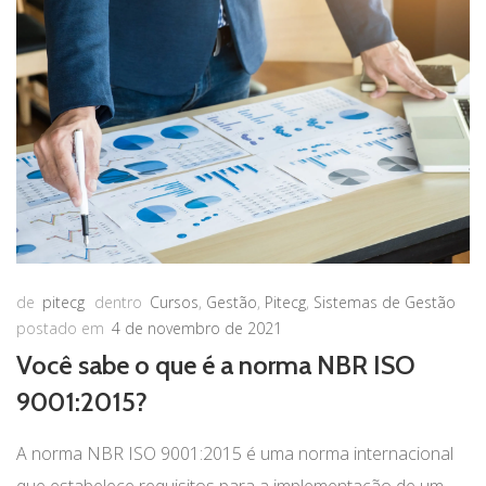
de
pitecg
dentro
Cursos
,
Gestão
,
Pitecg
,
Sistemas de Gestão
postado em
4 de novembro de 2021
Você sabe o que é a norma NBR ISO
9001:2015?
A norma NBR ISO 9001:2015 é uma norma internacional