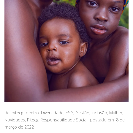
de
pitecg
dentro
Diversidade
,
ESG
,
Gestão
,
Inclusão
,
Mulher
,
Novidades
,
Pitecg
,
Responsabilidade Social
postado em
8 de
março de 2022