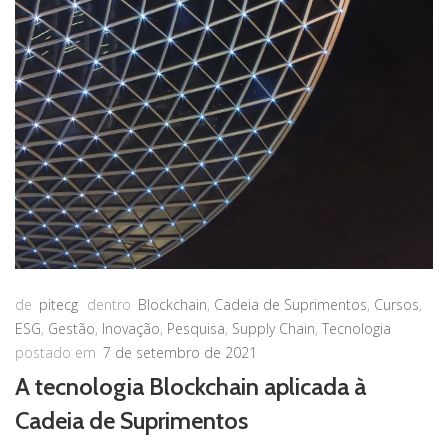
de
pitecg
dentro
Blockchain
,
Cadeia de Suprimentos
,
Cursos
,
ESG
,
Gestão
,
Inovação
,
Pesquisa
,
Supply Chain
,
Tecnologia
postado em
7 de setembro de 2021
A tecnologia Blockchain aplicada à
Cadeia de Suprimentos