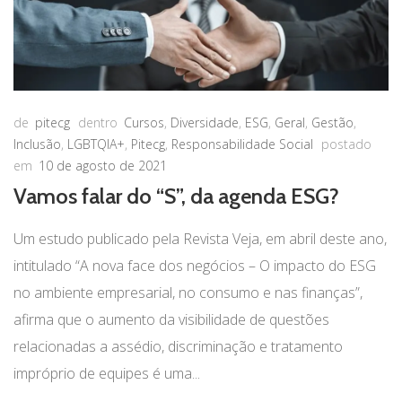
de
pitecg
dentro
Cursos
,
Diversidade
,
ESG
,
Geral
,
Gestão
,
Inclusão
,
LGBTQIA+
,
Pitecg
,
Responsabilidade Social
postado
em
10 de agosto de 2021
Vamos falar do “S”, da agenda ESG?
Um estudo publicado pela Revista Veja, em abril deste ano,
intitulado “A nova face dos negócios – O impacto do ESG
no ambiente empresarial, no consumo e nas finanças”,
afirma que o aumento da visibilidade de questões
relacionadas a assédio, discriminação e tratamento
impróprio de equipes é uma...