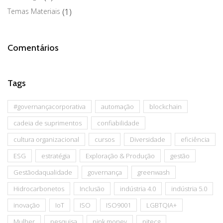
Temas Materiais
(1)
Comentários
Tags
#governançacorporativa
automação
blockchain
cadeia de suprimentos
confiabilidade
cultura organizacional
cursos
Diversidade
eficiência
ESG
estratégia
Exploração & Produção
gestão
Gestãodaqualidade
governança
greenwash
Hidrocarbonetos
Inclusão
indústria 4.0
indústria 5.0
inovação
IoT
ISO
ISO9001
LGBTQIA+
Mulher
pesquisa
pink money
pitecg