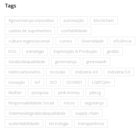
Tags
#governançacorporativa
automação
blockchain
cadeia de suprimentos
confiabilidade
cultura organizacional
cursos
Diversidade
eficiência
ESG
estratégia
Exploração & Produção
gestão
Gestãodaqualidade
governança
greenwash
Hidrocarbonetos
Inclusão
indústria 4.0
indústria 5.0
inovação
IoT
ISO
ISO9001
LGBTQIA+
Mulher
pesquisa
pink money
pitecg
Responsabilidade Social
riscos
segurança
Sistemasdegestãodaqualidade
supply chain
sustentabilidade
tecnologia
transparência