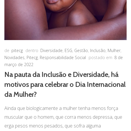
de
pitecg
dentro
Diversidade
,
ESG
,
Gestão
,
Inclusão
,
Mulher
,
Novidades
,
Pitecg
,
Responsabilidade Social
postado em
8 de
março de 2022
Na pauta da Inclusão e Diversidade, há
motivos para celebrar o Dia Internacional
da Mulher?
Ainda que biologicamente a mulher tenha menos força
muscular que o homem, que corra menos depressa, que
erga pesos menos pesados, que sofra alguma