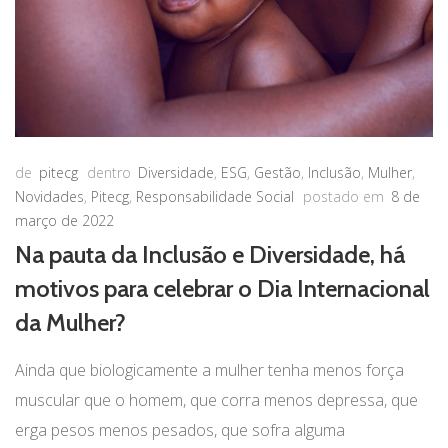
de
pitecg
dentro
Diversidade
,
ESG
,
Gestão
,
Inclusão
,
Mulher
,
Novidades
,
Pitecg
,
Responsabilidade Social
postado em
8 de
março de 2022
Na pauta da Inclusão e Diversidade, há
motivos para celebrar o Dia Internacional
da Mulher?
Ainda que biologicamente a mulher tenha menos força
muscular que o homem, que corra menos depressa, que
erga pesos menos pesados, que sofra alguma