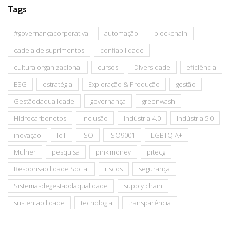
Tags
#governançacorporativa
automação
blockchain
cadeia de suprimentos
confiabilidade
cultura organizacional
cursos
Diversidade
eficiência
ESG
estratégia
Exploração & Produção
gestão
Gestãodaqualidade
governança
greenwash
Hidrocarbonetos
Inclusão
indústria 4.0
indústria 5.0
inovação
IoT
ISO
ISO9001
LGBTQIA+
Mulher
pesquisa
pink money
pitecg
Responsabilidade Social
riscos
segurança
Sistemasdegestãodaqualidade
supply chain
sustentabilidade
tecnologia
transparência