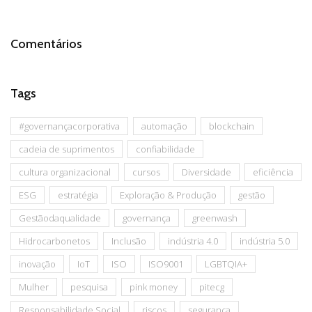
Comentários
Tags
#governançacorporativa
automação
blockchain
cadeia de suprimentos
confiabilidade
cultura organizacional
cursos
Diversidade
eficiência
ESG
estratégia
Exploração & Produção
gestão
Gestãodaqualidade
governança
greenwash
Hidrocarbonetos
Inclusão
indústria 4.0
indústria 5.0
inovação
IoT
ISO
ISO9001
LGBTQIA+
Mulher
pesquisa
pink money
pitecg
Responsabilidade Social
riscos
segurança