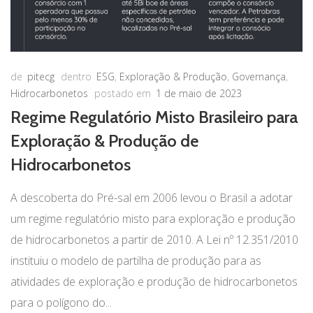
de
pitecg
dentro
ESG
,
Exploração & Produção
,
Governança
,
Hidrocarbonetos
postado em
1 de maio de 2023
Regime Regulatório Misto Brasileiro para
Exploração & Produção de
Hidrocarbonetos
A descoberta do Pré-sal em 2006 levou o Brasil a adotar
um regime regulatório misto para exploração e produção
de hidrocarbonetos a partir de 2010. A Lei nº 12.351/2010
instituiu o modelo de partilha de produção para as
atividades de exploração e produção de hidrocarbonetos
para o polígono do...