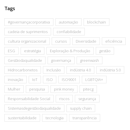
Tags
#governançacorporativa
automação
blockchain
cadeia de suprimentos
confiabilidade
cultura organizacional
cursos
Diversidade
eficiência
ESG
estratégia
Exploração & Produção
gestão
Gestãodaqualidade
governança
greenwash
Hidrocarbonetos
Inclusão
indústria 4.0
indústria 5.0
inovação
IoT
ISO
ISO9001
LGBTQIA+
Mulher
pesquisa
pink money
pitecg
Responsabilidade Social
riscos
segurança
Sistemasdegestãodaqualidade
supply chain
sustentabilidade
tecnologia
transparência