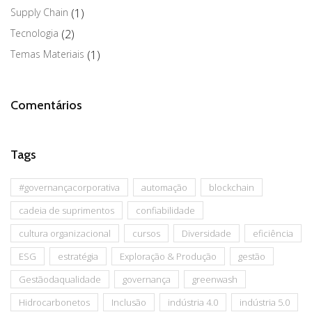
Supply Chain
(1)
Tecnologia
(2)
Temas Materiais
(1)
Comentários
Tags
#governançacorporativa
automação
blockchain
cadeia de suprimentos
confiabilidade
cultura organizacional
cursos
Diversidade
eficiência
ESG
estratégia
Exploração & Produção
gestão
Gestãodaqualidade
governança
greenwash
Hidrocarbonetos
Inclusão
indústria 4.0
indústria 5.0