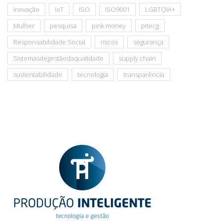
inovação
IoT
ISO
ISO9001
LGBTQIA+
Mulher
pesquisa
pink money
pitecg
Responsabilidade Social
riscos
segurança
Sistemasdegestãodaqualidade
supply chain
sustentabilidade
tecnologia
transparência