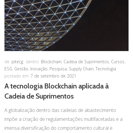
de
pitecg
dentro
Blockchain
,
Cadeia de Suprimentos
,
Cursos
,
ESG
,
Gestão
,
Inovação
,
Pesquisa
,
Supply Chain
,
Tecnologia
postado em
7 de setembro de 2021
A tecnologia Blockchain aplicada à
Cadeia de Suprimentos
A globalização dentro das cadeias de abastecimento
impõe a criação de regulamentações multifacetadas e a
imensa diversificação do comportamento cultural e