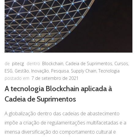
de
pitecg
dentro
Blockchain
,
Cadeia de Suprimentos
,
Cursos
,
ESG
,
Gestão
,
Inovação
,
Pesquisa
,
Supply Chain
,
Tecnologia
postado em
7 de setembro de 2021
A tecnologia Blockchain aplicada à
Cadeia de Suprimentos
A globalização dentro das cadeias de abastecimento
impõe a criação de regulamentações multifacetadas e a
imensa diversificação do comportamento cultural e