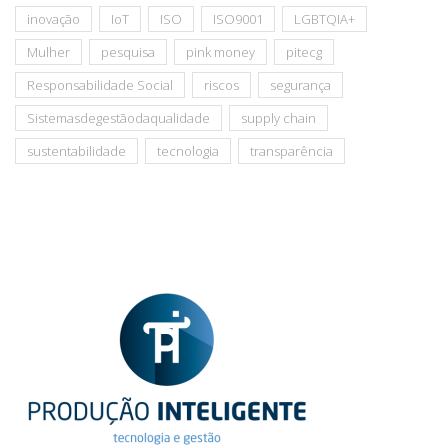
inovação
IoT
ISO
ISO9001
LGBTQIA+
Mulher
pesquisa
pink money
pitecg
Responsabilidade Social
riscos
segurança
Sistemasdegestãodaqualidade
supply chain
sustentabilidade
tecnologia
transparência