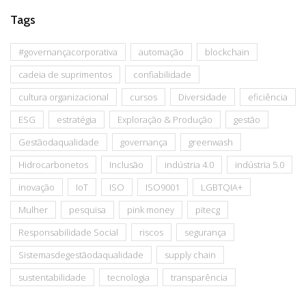
Tags
#governançacorporativa
automação
blockchain
cadeia de suprimentos
confiabilidade
cultura organizacional
cursos
Diversidade
eficiência
ESG
estratégia
Exploração & Produção
gestão
Gestãodaqualidade
governança
greenwash
Hidrocarbonetos
Inclusão
indústria 4.0
indústria 5.0
inovação
IoT
ISO
ISO9001
LGBTQIA+
Mulher
pesquisa
pink money
pitecg
Responsabilidade Social
riscos
segurança
Sistemasdegestãodaqualidade
supply chain
sustentabilidade
tecnologia
transparência